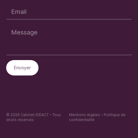
Email
*
Message
*
Envoyer
© 2026 Cabinet IDEACT – Tous
Mentions légales – Politique de
droits réservés
confidentialité